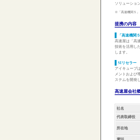
ソリューショ
※「高速機関５」
提携の内容
「高速機関
高速屋は「高
技術を活用し
します。
SIリセラー
アイキューブ
メントおよび
ステムを開発
高速屋会社
社名
代表取締役
所在地
電話