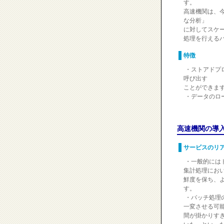
す。
高速機関は、
な分析」
に対してスケ
処理を行える
特徴
・ストアドプ
呼び出す
ことができま
・データのロ
高速機関の導
サービスのリ
・一般的には
集計処理にお
鮮度を保ち、
す。
・バッチ処理
一変させる可
間が掛かりす