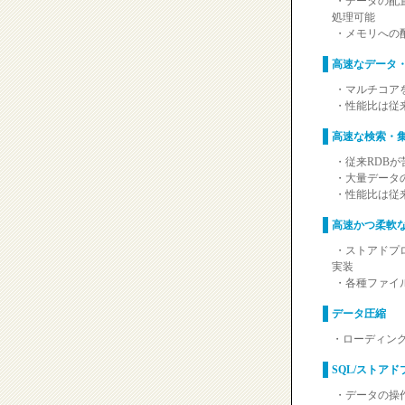
・データの配
処理可能
・メモリへの
高速なデータ
・マルチコア
・性能比は従来
高速な検索・
・従来RDB
・大量データ
・性能比は従来
高速かつ柔軟な
・ストアドプロ
実装
・各種ファイル
データ圧縮
・ローディン
SQL/ストア
・データの操