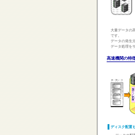
大量データの
です。
データの発生
データ処理を
高速機関の特
ディスク配置も