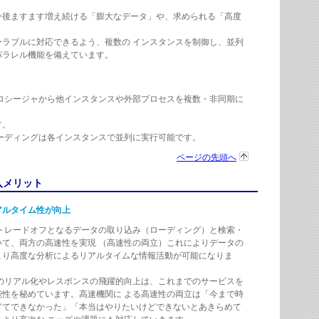
今後ますます増え続ける「膨大なデータ」や、求められる「高度
ーラブルに対応できるよう、複数の インスタンスを制御し、並列
パラレル機能を備えています。
ロシージャから他インスタンスや外部プロセスを複数・非同期に
す。
ーディングは各インスタンスで並列に実行可能です。
ページの先頭へ
入メリット
アルタイム性が向上
トレードオフとなるデータの取り込み（ローディング）と検索・
いて、両方の高速性を実現 （高速性の両立）これによりデータの
より高度な分析によるリアルタイムな情報活動が可能になりま
のリアル化やレスポンスの飛躍的向上は、これまでのサービスを
能性を秘めています。高速機関に よる高速性の両立は「今まで時
ぎてできなかった」「本当はやりたいけどできないとあきらめて