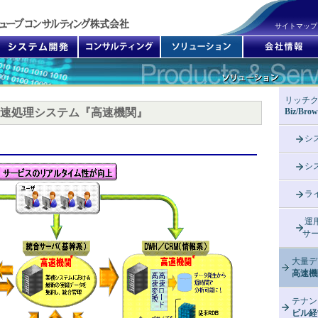
サイトマップ
リッチ
速処理システム『高速機関』
Biz/Brow
シ
シ
ラ
運
サー
大量デ
高速機
テナン
ビル経