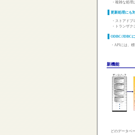
・複雑な処理
更新処理にも
・ストアドプ
・トランザク
ODBC/JDBC
・APIには、標
新機能
どのデータベ