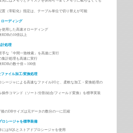
置先にはメモリとディスクを併用可⇒全てメモリに載らなくても
配置（常駐化）指定は、テーブル単位で切り替えが可能
・ローディング
を使用した高速オローディング
RDBの10倍以上
集計処理
が苦手な「中間一致検索」を高速に実行
の集計処理も高速に実行
RDBの数十倍～100倍
ファイル加工/変換処理
シージャによる高速なファイルI/Oと、柔軟な加工・変換処理の
操作コマンド（ソート/分割/結合/フィールド変換）を標準実装
グ後のDBサイズは元データの数分の一に圧縮
ドプロシージャを標準装備
作にはSQLとストアドプロシージャを使用